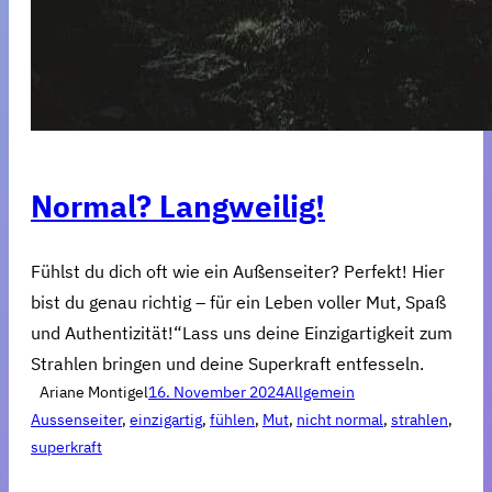
Normal? Langweilig!
Fühlst du dich oft wie ein Außenseiter? Perfekt! Hier
bist du genau richtig – für ein Leben voller Mut, Spaß
und Authentizität!“Lass uns deine Einzigartigkeit zum
Strahlen bringen und deine Superkraft entfesseln.
Ariane Montigel
16. November 2024
Allgemein
Aussenseiter
, 
einzigartig
, 
fühlen
, 
Mut
, 
nicht normal
, 
strahlen
, 
superkraft